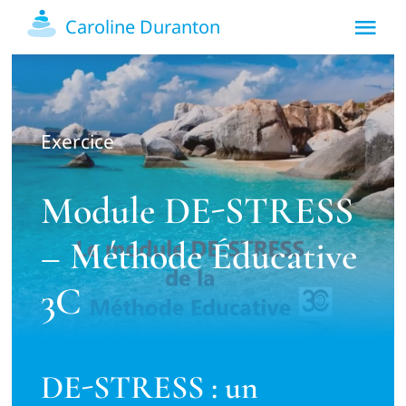
Passer
Caroline Duranton
Tog
au
contenu
Nav
Accueil
Exercice
Présentation
Module DE-STRESS
Prestations
– Méthode Éducative
Blog
3C
Contact
DE-STRESS : un