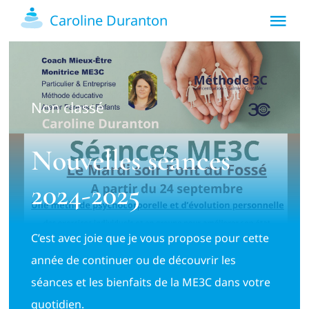
Passer
Caroline Duranton
Tog
au
contenu
Nav
Accueil
Non classé
Présentation
Nouvelles séances
Prestations
2024-2025
Blog
C’est avec joie que je vous propose pour cette
Contact
année de continuer ou de découvrir les
séances et les bienfaits de la ME3C dans votre
quotidien.