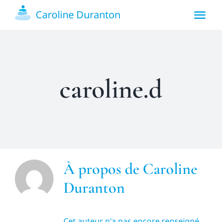
Passer
Caroline Duranton
Tog
au
contenu
Nav
Accueil
caroline.d
Présentation
Prestations
Blog
À propos de
Caroline
Contact
Duranton
Cet auteur n'a pas encore renseigné